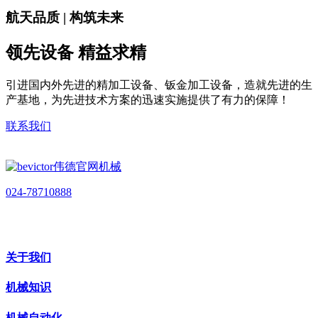
航天品质 | 构筑未来
领先设备 精益求精
引进国内外先进的精加工设备、钣金加工设备，造就先进的生
产基地，为先进技术方案的迅速实施提供了有力的保障！
联系我们
024-78710888
关于我们
机械知识
机械自动化