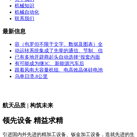
机械知识
机械自动化
联系我们
最新信息
容（包罗但不限于文字、数据及图表）全
动运转系统集成了先辈的通信、节制、信
已有多地开辟商起头自动选择“按套内面
有可能成为继3C、新能源汽车后
跟着风电大容量机组、电高效晶体硅电池
乌单日溃.8公里
航天品质 | 构筑未来
领先设备 精益求精
引进国内外先进的精加工设备、钣金加工设备，造就先进的生