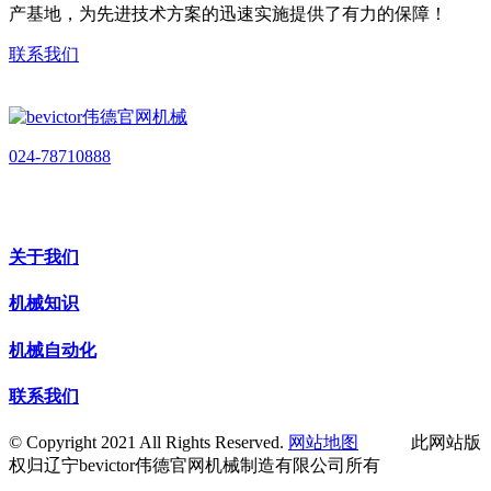
产基地，为先进技术方案的迅速实施提供了有力的保障！
联系我们
024-78710888
关于我们
机械知识
机械自动化
联系我们
© Copyright 2021 All Rights Reserved.
网站地图
此网站版
权归辽宁bevictor伟德官网机械制造有限公司所有