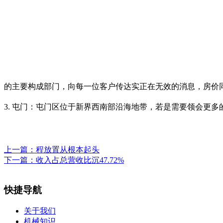
的主要构成部门，向每一位客户传达实正在无效的消息，房价
3. 屯门：屯门区位于新界西南部沿海地带，若是需要领会更多
上一篇：
程放置从根本起头
下一篇：
收入占总营收比沉47.72%
快捷导航
关于我们
机械知识