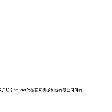
宁bevictor伟德官网机械制造有限公司所有