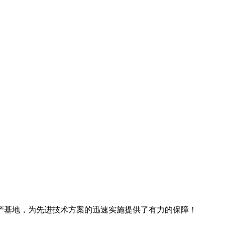
产基地，为先进技术方案的迅速实施提供了有力的保障！