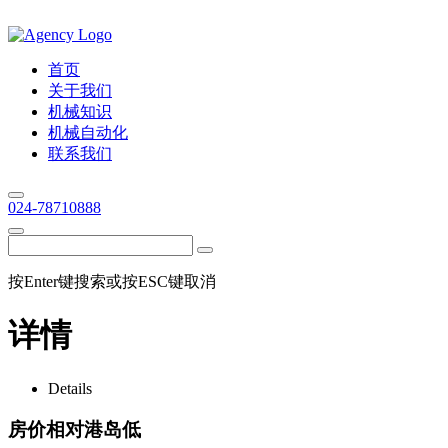
首页
关于我们
机械知识
机械自动化
联系我们
024-78710888
按Enter键搜索或按ESC键取消
详情
Details
房价相对港岛低