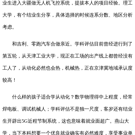
业生进入大疆做无人机飞控系统，提拔本人的项目经验。理工
大学，有个结业生分享，具体选择的时候连系分数、地区分析
考虑。
和吉利、零跑汽车合做亲近。学科评估目前曾经进行到了
第五轮，从天津工业大学，现正在工场的出产线上都曾经没有
工人了，从动化必然也会热，机械热，正在京津冀地域承认度
较高！
什么样的孩子适合学从动化？数学物理得中上程度，经常
焊电板、调试机械人；学科评估不是独一尺度，客岁还有结业
生开辟出5G近程节制系统，这也意味着就业面超广。燕山大
学，当下本科想要一个优良就业确实有必然难度，享受事业单