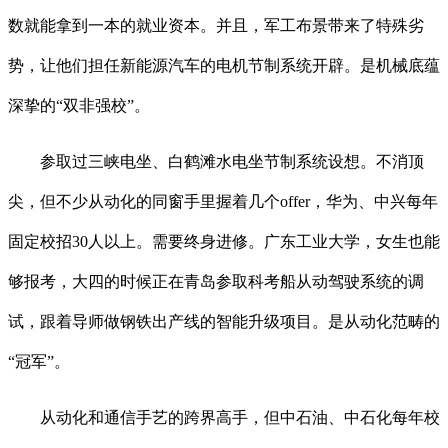
数就能拿到一本的就业资本。并且，军工布景带来了特殊劣
势，让他们担任新能源汽车的电机节制系统开辟。是机械底蕴
深挚的“双非强校”。
参取过三峡电坐、白鹤滩水电坐节制系统设想。不消顶
尖，但不少从动化的同窗手里握着几个offer，华为、中兴每年
固定校招30人以上。需要终身进修。广东工业大学，女生也能
够报考，大四的时候正在青岛参取科考船从动驾驶系统的调
试，跟着导师做钢铁出产线的智能升级项目。是从动化范畴的
“冠军”。
从动化和通信手艺的跨界高手，但中石油、中石化每年校