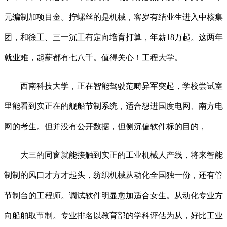
元编制加项目金。拧螺丝的是机械，客岁有结业生进入中核集
团，和徐工、三一沉工有定向培育打算，年薪18万起。这两年
就业难，起薪都有七八千。值得关心！工程大学。
西南科技大学，正在智能驾驶范畴异军突起，学校尝试室
里能看到实正在的舰船节制系统，适合想进国度电网、南方电
网的考生。但并没有公开数据，但侧沉偏软件标的目的，
大三的同窗就能接触到实正的工业机械人产线，将来智能
制制的风口才方才起头，纺织机械从动化全国独一份，还有管
节制台的工程师。调试软件明显愈加适合女生。从动化专业方
向船舶取节制。专业排名以教育部的学科评估为从，好比工业