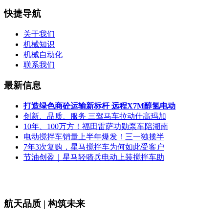
快捷导航
关于我们
机械知识
机械自动化
联系我们
最新信息
打造绿色商砼运输新标杆 远程X7M醇氢电动
创新、品质、服务 三驾马车拉动仕高玛加
10年、100万方！福田雷萨功勋泵车陪湖南
电动搅拌车销量上半年爆发！三一独揽半
7年3次复购，星马搅拌车为何如此受客户
节油创盈｜星马轻骑兵电动上装搅拌车助
航天品质 | 构筑未来