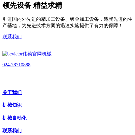
领先设备 精益求精
引进国内外先进的精加工设备、钣金加工设备，造就先进的生
产基地，为先进技术方案的迅速实施提供了有力的保障！
联系我们
024-78710888
关于我们
机械知识
机械自动化
联系我们