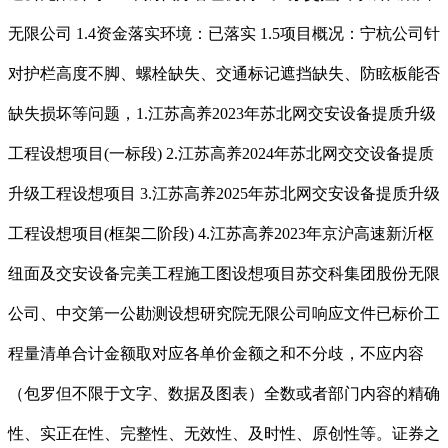
无限公司 1.4资金落实环境：已落实 1.5项目概况：宁杭公司针
对护栏高度不脚、螺栓缺失、交通标记遮挡缺失、防眩板能否
缺失损坏等问题，1.江苏高养2023年苏北网交安设备提质升级
工程设想项目(一标段) 2.江苏高养2024年苏北网交交设备提质
升级工程设想项目 3.江苏高养2025年苏北网交安设备提质升级
工程设想项目(框架二阶段) 4.江苏高养2023年京沪高速新沂枢
纽面及交安设备完美工程施工图设想项目苏交科集团股份无限
公司、中交第一公勘测设想研究院无限公司响应文件已标价工
程量清单合计金额取对应各单价金额之和不分歧，不应内容
（包罗但不限于文字、数据及图表）全数或者部门内容的精确
性、实正在性、完整性、无效性、及时性、原创性等。证券之