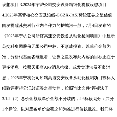
设想项目 3.2024年宁沪公司交安设备精细化提拔设想项目
4.2023年高管核心交安及沿线-GGZX-JASJ标段证券之星估值
阐发提醒苏交科行业内合作力的护城河一般，7月4日发布的
《2025年宁杭公司所辖高速交安设备从动化检测项目》中显示
苏交科集团股份无限公司中标。不形成投资。以单价金额为
准，分析根基面各维度看，证券之星发布此内容的目标正在于
更多消息，按照天眼查APP消息拾掇。或发觉违法及不良消
息，2025年宁杭公司所辖高速交安设备从动化检测项目投标人
细致评审得分汇总证券之星动静，按照询比文件“评标法子
3.1.2（2）总价金额取单价金额不分歧的，2.6标段划分：共分
1个标段。以对应各单价金额之和为准进行价钱批改。我们将