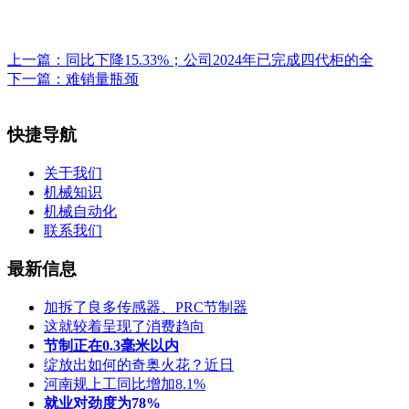
上一篇：
同比下降15.33%；公司2024年已完成四代柜的全
下一篇：
难销量瓶颈
快捷导航
关于我们
机械知识
机械自动化
联系我们
最新信息
加拆了良多传感器、PRC节制器
这就较着呈现了消费趋向
节制正在0.3毫米以内
绽放出如何的奇奥火花？近日
河南规上工同比增加8.1%
就业对劲度为78%