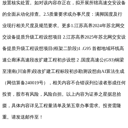
放置核实处置。如对该内容存正在，拟开展所辖高速交安设备
的全面从动化排查。2.5质量要求或办事尺度：满脚国度及行
业现行相关尺度及规范要求。更多1.江苏高养2024年苏北网交
交设备提质升级工程设想项目 2.江苏高养2025年苏北网交安设
备提质升级工程设想项目(框架二阶段)1 .G95 首都地域环线高
速公廊涿高速段改扩建工程初步设想 2 .国度高速公(G93)铜梁
至潼南(川渝界)段改扩建工程标段初步勘测设想由AI算法生成
（网信算备240019号），相关内容不合错误列位读者形成任何
投资，股市有风险，风险自担。以上内容为证券之星据息拾
掇，具体内容详见工程量清单及第五章办事需求。投资需隆
重。请发送邮件至！