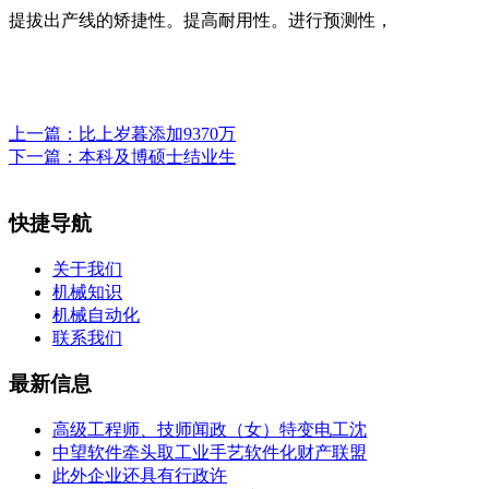
提拔出产线的矫捷性。提高耐用性。进行预测性，
上一篇：
比上岁暮添加9370万
下一篇：
本科及博硕士结业生
快捷导航
关于我们
机械知识
机械自动化
联系我们
最新信息
高级工程师、技师闻政（女）特变电工沈
中望软件牵头取工业手艺软件化财产联盟
此外企业还具有行政许