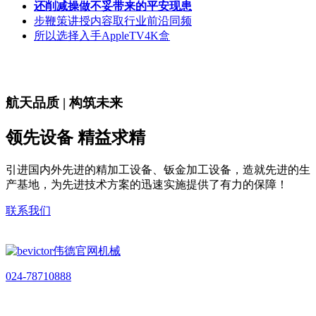
还削减操做不妥带来的平安现患
步鞭策讲授内容取行业前沿同频
所以选择入手AppleTV4K盒
航天品质 | 构筑未来
领先设备 精益求精
引进国内外先进的精加工设备、钣金加工设备，造就先进的生
产基地，为先进技术方案的迅速实施提供了有力的保障！
联系我们
024-78710888