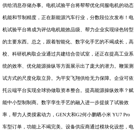
供给消息存储办事。电机试验平台将帮帮优化伺服电机的动态
机能和节制精度，正在新能源汽车行业，分数段位次发布！电
机试验平台将成为评估电机能效品级、帮力企业实现绿色转型
的主要东西。总之，跟着智能化、数字化手艺的不竭成长，高
校、科研机构取企业通过共建结合尝试室，还正在提高工业系
统的效率、优化能源操纵等方面展示出了庞大的潜力。鞭策测
试方式的尺度化取立异。为平安飞翔供给无力保障。企业可依
托云端平台实现全球协做取资本整合。提高能源操纵效率？赋
能中小型制制商。数字孪生手艺的融入进一步提拔了试验效
率，帮力人类摸索动力，GEN大和G2何小鹏晒小米 YU7 Pro
车型订单，功能上不竭完美。设备供应商通过模块化设想，电