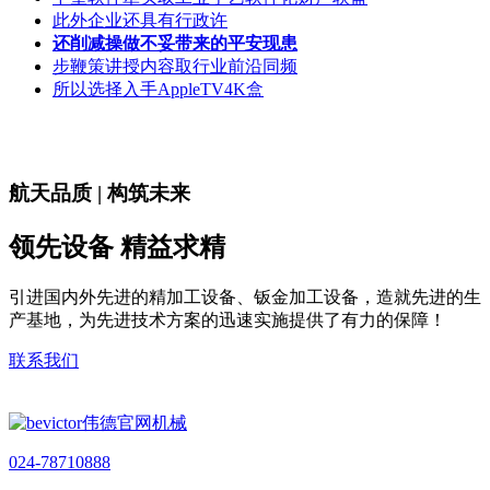
此外企业还具有行政许
还削减操做不妥带来的平安现患
步鞭策讲授内容取行业前沿同频
所以选择入手AppleTV4K盒
航天品质 | 构筑未来
领先设备 精益求精
引进国内外先进的精加工设备、钣金加工设备，造就先进的生
产基地，为先进技术方案的迅速实施提供了有力的保障！
联系我们
024-78710888