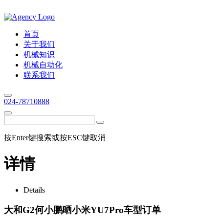
首页
关于我们
机械知识
机械自动化
联系我们
024-78710888
按Enter键搜索或按ESC键取消
详情
Details
大和G2何小鹏晒小米YU7Pro车型订单