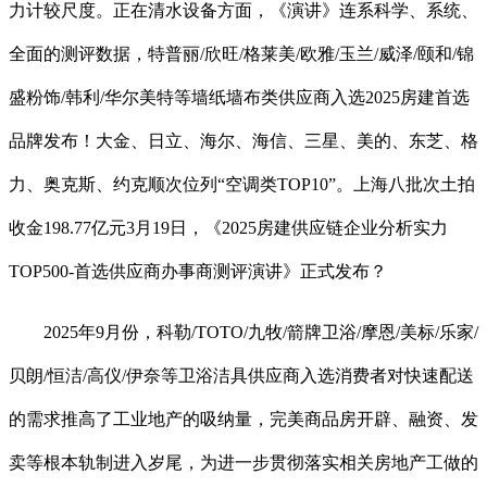
力计较尺度。正在清水设备方面，《演讲》连系科学、系统、
全面的测评数据，特普丽/欣旺/格莱美/欧雅/玉兰/威泽/颐和/锦
盛粉饰/韩利/华尔美特等墙纸墙布类供应商入选2025房建首选
品牌发布！大金、日立、海尔、海信、三星、美的、东芝、格
力、奥克斯、约克顺次位列“空调类TOP10”。上海八批次土拍
收金198.77亿元3月19日，《2025房建供应链企业分析实力
TOP500-首选供应商办事商测评演讲》正式发布？
2025年9月份，科勒/TOTO/九牧/箭牌卫浴/摩恩/美标/乐家/
贝朗/恒洁/高仪/伊奈等卫浴洁具供应商入选消费者对快速配送
的需求推高了工业地产的吸纳量，完美商品房开辟、融资、发
卖等根本轨制进入岁尾，为进一步贯彻落实相关房地产工做的